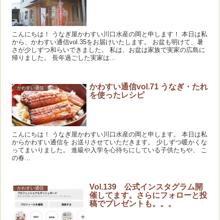
こんにちは！ うなぎ屋かわすい川口水産の岡と申します！ 本日は私
から、かわすい通信vol.35をお届けいたします。 お盆も明けて、暑
さが少しずつ和らいできました。 私は、お盆は家族で実家の広島に
帰りました。 長年過ごした実家は...
かわすい通信vol.71 うなぎ・たれ
かわすい通信
を使ったレシピ
こんにちは！ うなぎ屋かわすい川口水産の岡と申します。 本日は私
からかわすい通信を お送りさせていただきます。 少しずつ暖かくな
ってまいりました。 進級や入学を心待ちにしている子供たちや、 こ
の春...
Vol.139 公式インスタグラム開
かわすい通信
催してます。さらにフォローと投
稿でプレゼントも。。。