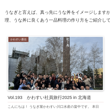
うなぎと言えば、真っ先にうな丼をイメージします
理、うな丼に良くあう一品料理の作り方をご紹介し
かわすい通信
Vol.193 かわすい社員旅行2025 in 北海道
こんにちは！ うなぎ屋かわすい川口水産の畠中です。 本日