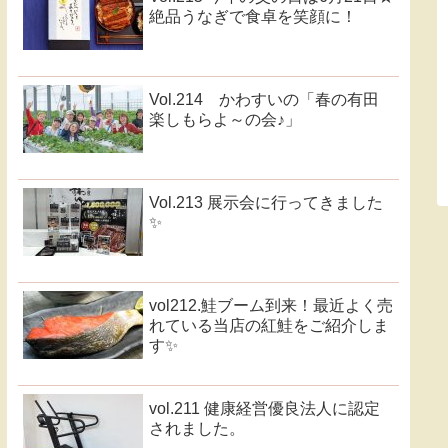
絶品うなぎで食卓を笑顔に！
Vol.214 かわすいの「春の有田
楽しもらよ～の会♪」
Vol.213 展示会に行ってきました
✨
vol212.鮭ブーム到来！最近よく売
れている当店の紅鮭をご紹介しま
す✨
vol.211 健康経営優良法人に認定
されました。