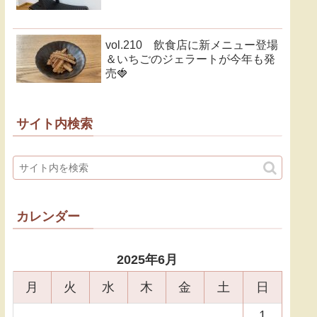
vol.210 飲食店に新メニュー登場
＆いちごのジェラートが今年も発
売🍓
サイト内検索
カレンダー
2025年6月
月
火
水
木
金
土
日
1