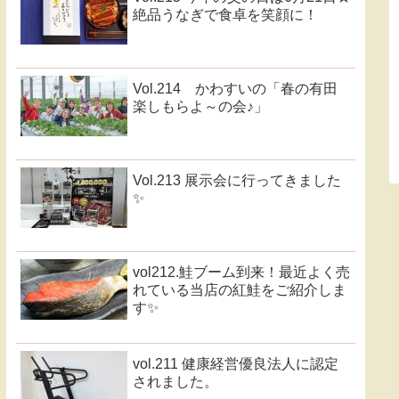
絶品うなぎで食卓を笑顔に！
Vol.214 かわすいの「春の有田
楽しもらよ～の会♪」
Vol.213 展示会に行ってきました
✨
vol212.鮭ブーム到来！最近よく売
れている当店の紅鮭をご紹介しま
す✨
vol.211 健康経営優良法人に認定
されました。