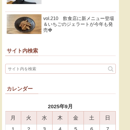
vol.210 飲食店に新メニュー登場
＆いちごのジェラートが今年も発
売🍓
サイト内検索
カレンダー
2025年9月
月
火
水
木
金
土
日
1
2
3
4
5
6
7