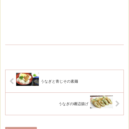
うなぎと青じその素麺
うなぎの磯辺揚げ