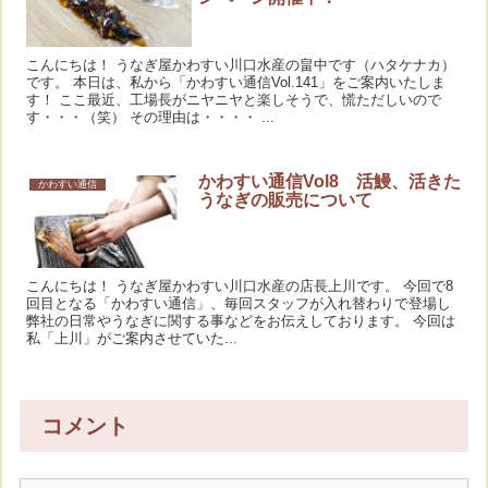
こんにちは！ うなぎ屋かわすい川口水産の畠中です（ハタケナカ）
です。 本日は、私から「かわすい通信Vol.141」をご案内いたしま
す！ ここ最近、工場長がニヤニヤと楽しそうで、慌ただしいので
す・・・（笑） その理由は・・・・ ...
かわすい通信Vol8 活鰻、活きた
かわすい通信
うなぎの販売について
こんにちは！ うなぎ屋かわすい川口水産の店長上川です。 今回で8
回目となる「かわすい通信」、毎回スタッフが入れ替わりで登場し
弊社の日常やうなぎに関する事などをお伝えしております。 今回は
私「上川」がご案内させていた...
コメント