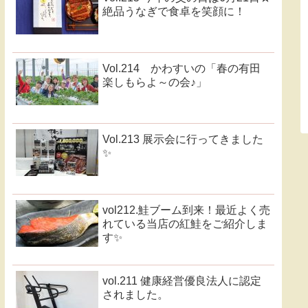
絶品うなぎで食卓を笑顔に！
Vol.214 かわすいの「春の有田
楽しもらよ～の会♪」
Vol.213 展示会に行ってきました
✨
vol212.鮭ブーム到来！最近よく売
れている当店の紅鮭をご紹介しま
す✨
vol.211 健康経営優良法人に認定
されました。