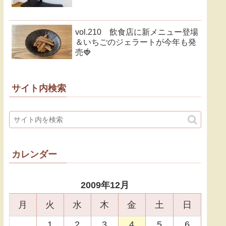
vol.210 飲食店に新メニュー登場
＆いちごのジェラートが今年も発
売🍓
サイト内検索
カレンダー
2009年12月
月
火
水
木
金
土
日
1
2
3
4
5
6