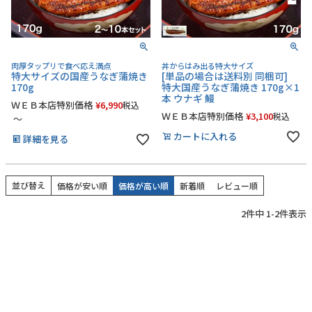
うなぎ屋かわすいについて
商品一覧
肉厚タップリで食べ応え満点
丼からはみ出る特大サイズ
特大サイズの国産うなぎ蒲焼き
[単品の場合は送料別 同梱可]
170g
特大国産うなぎ蒲焼き 170g×1
ご利用ガイド
本 ウナギ 鰻
ＷＥＢ本店特別価格
¥
6,990
税込
ＷＥＢ本店特別価格
¥
3,100
税込
〜
採用について
カートに入れる
詳細を見る
かわすいブログ
飲食店
並び替え
価格が安い順
価格が高い順
新着順
レビュー順
2
件中
1
-
2
件表示
工場見学ツアー
産地検索
お問い合わせ