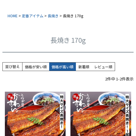
常温タイプ
HOME
定番アイテム
長焼き
長焼き 170g
ギフトセット
同梱におすすめ
長焼き 170g
タレ・山椒
業務用商品
並び替え
価格が安い順
価格が高い順
新着順
レビュー順
特典付きカタログ請求
2
件中
1
-
2
件表示
ふるさと納税
地元和歌山の逸品
おすすめ海産物
インフォーメーション