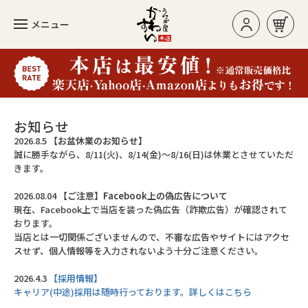
メニュー
お買い物カゴ
ログイン/新規登録
お知らせ
2026.8.5
【お盆休業のお知らせ】
誠に勝手ながら、8/11(火)、8/14(金)～8/16(日)は休業とさせていただ
カテゴリー
きます。
2026.08.04
【ご注意】Facebook上の偽広告について
現在、Facebook上で当店を装った偽広告（詐欺広告）が確認されて
人気のセット
おります。
当店とは一切関係ございませんので、不審な広告やサイトにはアクセ
長焼き
スせず、個人情報等を入力されないよう十分ご注意ください。
カットタイプ
2026.4.3
【採用情報】
キャリア(中途)採用は随時行っております。詳しくはこちら
きざみうなぎ