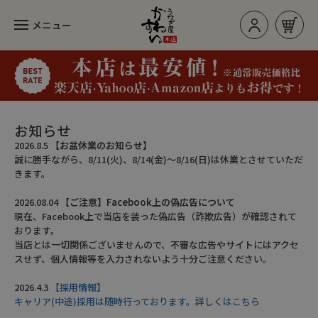
メニュー
お買い物カゴ
ログイン/新規登録
お知らせ
2026.8.5
【お盆休業のお知らせ】
誠に勝手ながら、8/11(火)、8/14(金)～8/16(日)は休業とさせていただ
カテゴリー
きます。
2026.08.04
【ご注意】Facebook上の偽広告について
現在、Facebook上で当店を装った偽広告（詐欺広告）が確認されて
人気のセット
おります。
当店とは一切関係ございませんので、不審な広告やサイトにはアクセ
長焼き
スせず、個人情報等を入力されないよう十分ご注意ください。
カットタイプ
2026.4.3
【採用情報】
キャリア(中途)採用は随時行っております。詳しくはこちら
きざみうなぎ