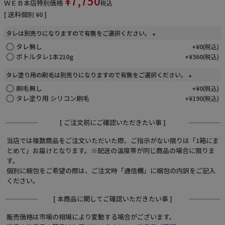
¥
7,750
ＷＥＢ本店特別価格
税込
送料個別
¥
0
お電話でのご注文・
お問い合わせはこちら
タレは別売りになりますので有無をご選択ください。
0120-59-2580
タレ無し
(
+
¥
0
税込
必
ボトルタレ1本210g
+
¥
360
税込
受付時間 平日10:00～17:00
須
タレ塗り用の刷毛は別売りになりますので有無をご選択ください。
)
刷毛無し
(
+
¥
0
業務用卸売も行っております
税込
必
タレ塗り用 シリコン刷毛
+
¥
190
税込
須
)
[ ご注文前にご確認いただきたい事 ]
当店では複数商品をご注文いただいた際、ご指示がない限りは「1箱にま
とめて」お届けとなります。※配送の温度帯が同じ商品の場合に限りま
す。
個別に梱包をご希望の際は、ご注文時「通信欄」に梱包の内訳をご記入
ください。
[ 本商品に関してご確認いただきたい事 ]
販売価格は市場の相場により変動する場合がございます。