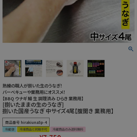
うなぎ屋かわすいについて
商品一覧
ご利用ガイド
採用について
かわすいブログ
飲食店
熟練の職人が捌いた生のうなぎ！
バーベキューや業務用にオススメ！
工場見学ツアー
【BBQ ウナギ 鰻 生 調理済み ひらき 業務用】
[捌いたままの生のうなぎ]
産地検索
捌いた国産うなぎ 中サイズ4尾【腹開き 業務用】
お問い合わせ
商品番号
hirakiuna5p-4
冷蔵便
冷凍商品と同梱不可
冷蔵商品のみ送料無料