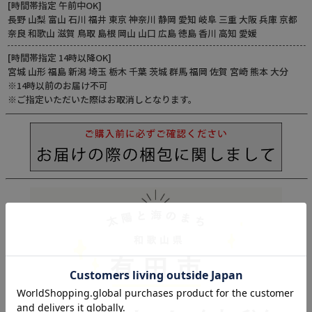
[時間帯指定 午前中OK]
長野 山梨 富山 石川 福井 東京 神奈川 静岡 愛知 岐阜 三重 大阪 兵庫 京都
奈良 和歌山 滋賀 鳥取 島根 岡山 山口 広島 徳島 香川 高知 愛媛
[時間帯指定 14時以降OK]
宮城 山形 福島 新潟 埼玉 栃木 千葉 茨城 群馬 福岡 佐賀 宮崎 熊本 大分
※14時以前のお届け不可
※ご指定いただいた際はお取消しとなります。