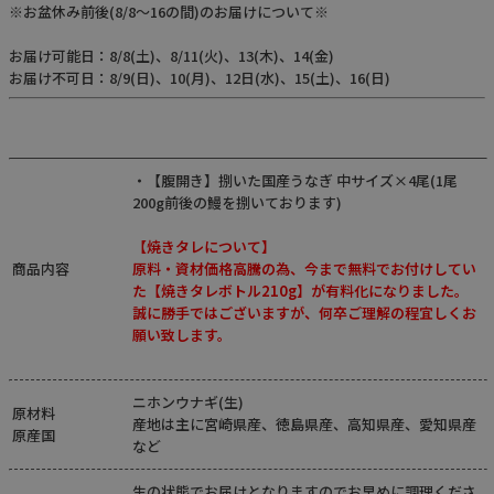
※お盆休み前後(8/8～16の間)のお届けについて※
お届け可能日：8/8(土)、8/11(火)、13(木)、14(金)
お届け不可日：8/9(日)、10(月)、12日(水)、15(土)、16(日)
Instagram
・【腹開き】捌いた国産うなぎ 中サイズ×4尾(1尾
200g前後の鰻を捌いております)
【焼きタレについて】
商品内容
原料・資材価格高騰の為、今まで無料でお付けしてい
た【焼きタレボトル210g】が有料化になりました。
誠に勝手ではございますが、何卒ご理解の程宜しくお
願い致します。
ニホンウナギ(生)
原材料
産地は主に宮崎県産、徳島県産、高知県産、愛知県産
原産国
など
生の状態でお届けとなりますのでお早めに調理くださ