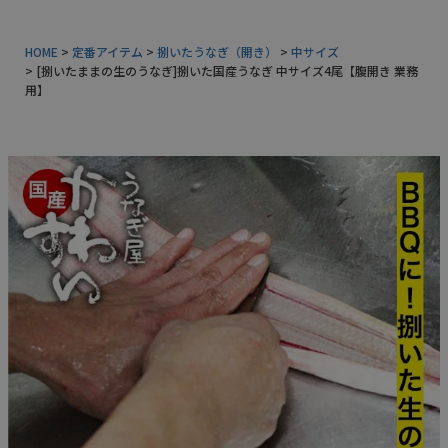
常温タイプ
HOME
定番アイテム
捌いたうなぎ（開き）
中サイズ
[捌いたままの生のうなぎ]捌いた国産うなぎ 中サイズ4尾【腹開き 業務
ギフトセット
用】
同梱におすすめ
タレ・山椒
業務用商品
特典付きカタログ請求
ふるさと納税
地元和歌山の逸品
おすすめ海産物
インフォーメーション