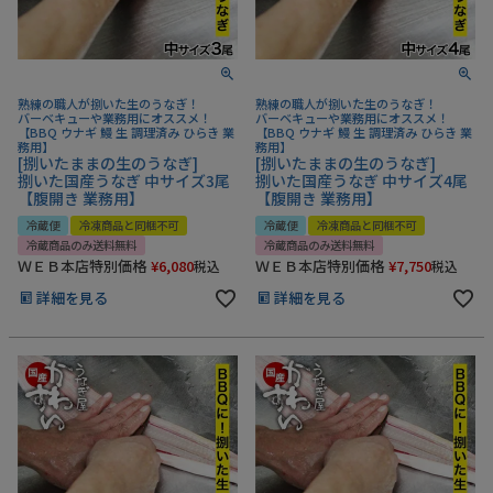
うなぎ屋かわすいについて
商品一覧
熟練の職人が捌いた生のうなぎ！
熟練の職人が捌いた生のうなぎ！
バーベキューや業務用にオススメ！
バーベキューや業務用にオススメ！
【BBQ ウナギ 鰻 生 調理済み ひらき 業
【BBQ ウナギ 鰻 生 調理済み ひらき 業
務用】
務用】
ご利用ガイド
[捌いたままの生のうなぎ]
[捌いたままの生のうなぎ]
捌いた国産うなぎ 中サイズ3尾
捌いた国産うなぎ 中サイズ4尾
【腹開き 業務用】
【腹開き 業務用】
採用について
冷蔵便
冷凍商品と同梱不可
冷蔵便
冷凍商品と同梱不可
かわすいブログ
冷蔵商品のみ送料無料
冷蔵商品のみ送料無料
ＷＥＢ本店特別価格
¥
6,080
ＷＥＢ本店特別価格
¥
7,750
税込
税込
飲食店
詳細を見る
詳細を見る
工場見学ツアー
産地検索
お問い合わせ