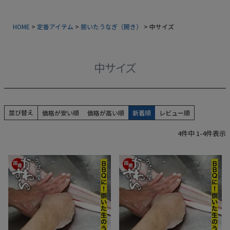
常温タイプ
HOME
定番アイテム
捌いたうなぎ（開き）
中サイズ
ギフトセット
同梱におすすめ
中サイズ
タレ・山椒
業務用商品
並び替え
価格が安い順
価格が高い順
新着順
レビュー順
特典付きカタログ請求
4
件中
1
-
4
件表示
ふるさと納税
地元和歌山の逸品
おすすめ海産物
インフォーメーション