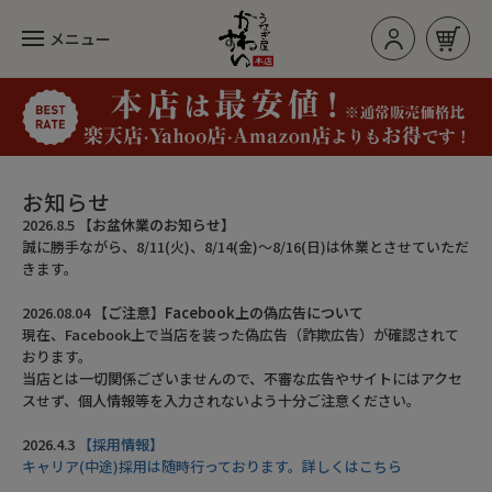
メニュー
お買い物カゴ
ログイン/新規登録
お知らせ
2026.8.5
【お盆休業のお知らせ】
誠に勝手ながら、8/11(火)、8/14(金)～8/16(日)は休業とさせていただ
カテゴリー
きます。
2026.08.04
【ご注意】Facebook上の偽広告について
現在、Facebook上で当店を装った偽広告（詐欺広告）が確認されて
人気のセット
おります。
当店とは一切関係ございませんので、不審な広告やサイトにはアクセ
長焼き
スせず、個人情報等を入力されないよう十分ご注意ください。
カットタイプ
2026.4.3
【採用情報】
キャリア(中途)採用は随時行っております。詳しくはこちら
きざみうなぎ