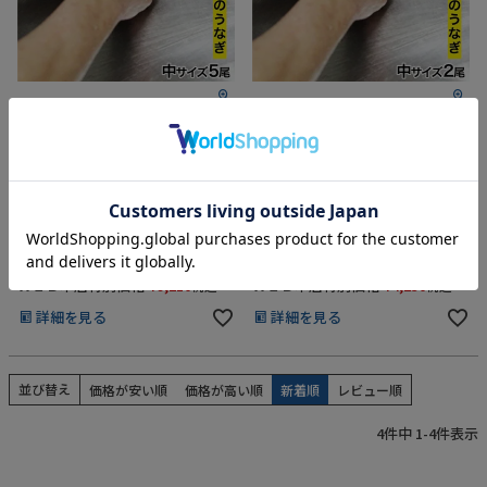
お電話でのご注文・
お問い合わせはこちら
0120-59-2580
熟練の職人が捌いた生のうなぎ！
熟練の職人が捌いた生のうなぎ！
バーベキューや業務用にオススメ！
バーベキューや業務用にオススメ！
受付時間 平日10:00～17:00
【BBQ ウナギ 鰻 生 調理済み ひらき 業
【BBQ ウナギ 鰻 生 調理済み ひらき 業
務用】
務用】
[捌いたままの生のうなぎ]
[捌いたままの生のうなぎ]
業務用卸売も行っております
捌いた国産うなぎ 中サイズ5尾
捌いた国産うなぎ 中サイズ2尾
【腹開き 業務用】
【腹開き 業務用】
冷蔵便
冷凍商品と同梱不可
冷蔵便
冷凍商品と同梱不可
冷蔵商品のみ送料無料
冷蔵商品のみ送料無料
ＷＥＢ本店特別価格
¥
9,210
ＷＥＢ本店特別価格
¥
4,250
税込
税込
詳細を見る
詳細を見る
並び替え
価格が安い順
価格が高い順
新着順
レビュー順
4
件中
1
-
4
件表示