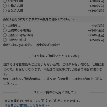
須
お誕生日用
+
¥
300
税込
)
お母さん用
+
¥
300
税込
お父さん用
+
¥
300
税込
山椒は別売りになりますので有無をご選択ください。
山椒無し
(
+
¥
0
税込
必
山椒有り小袋5個
+
¥
100
税込
須
山椒有り小袋10個
+
¥
200
税込
)
山椒有り中袋
+
¥
450
税込
山椒小袋0.2gは1食分。山椒中袋は約20食分
[ ご注文前にご確認いただきたい事 ]
当店では複数商品をご注文いただいた際、ご指示がない限りは「1箱にま
とめて」お届けとなります。※配送の温度帯が同じ商品の場合に限りま
す。
個別に梱包をご希望の際は、ご注文時「通信欄」に梱包の内訳をご記入
ください。
[ スピード便のご利用に関して ]
当店営業日の14時までのご注文でご利用いただけます。
営業日のご確認はこちらから >>