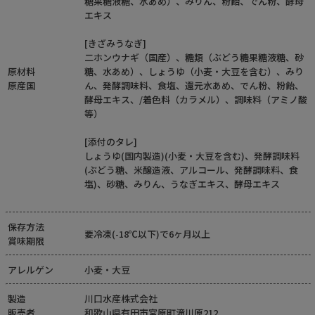
糖果糖液糖、水あめ）、みりん、粉飴、でん粉、酵母
エキス
[きざみうなぎ]
二ホンウナギ（国産）、糖類（ぶどう糖果糖液糖、砂
原材料
糖、水あめ）、しょうゆ（小麦・大豆を含む）、みり
原産国
ん、発酵調味料、食塩、還元水あめ、でん粉、粉飴、
酵母エキス、/着色料（カラメル）、調味料（アミノ酸
等）
[添付のタレ]
しょうゆ(国内製造)(小麦・大豆を含む)、発酵調味料
(ぶどう糖、米醸造液、アルコール、発酵調味料、食
塩)、砂糖、みりん、うなぎエキス、酵母エキス
保存方法
要冷凍(-18℃以下)で6ヶ月以上
賞味期限
アレルゲン
小麦・大豆
製造
川口水産株式会社
販売者
和歌山県有田市宮原町滝川原212