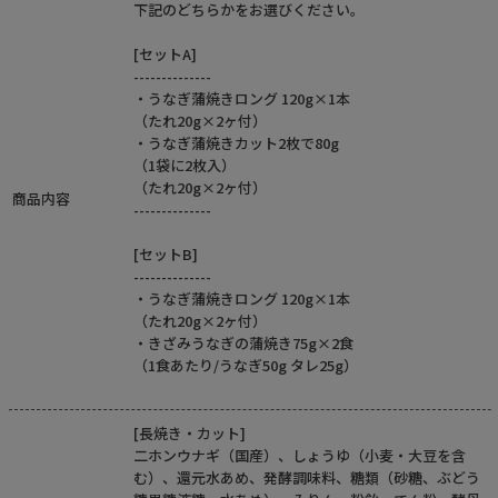
下記のどちらかをお選びください。
[セットA]
--------------
・うなぎ蒲焼きロング 120g×1本
（たれ20g×2ヶ付）
・うなぎ蒲焼きカット2枚で80g
（1袋に2枚入）
（たれ20g×2ヶ付）
商品内容
--------------
[セットB]
--------------
・うなぎ蒲焼きロング 120g×1本
（たれ20g×2ヶ付）
・きざみうなぎの蒲焼き75g×2食
（1食あたり/うなぎ50g タレ25g）
[長焼き・カット]
二ホンウナギ（国産）、しょうゆ（小麦・大豆を含
む）、還元水あめ、発酵調味料、糖類（砂糖、ぶどう