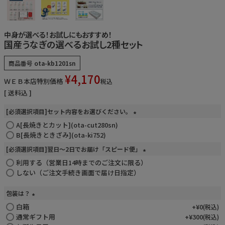
お電話でのご注文・
お問い合わせはこちら
中身が選べる！お試しにもおすすめ！
0120-59-2580
国産うなぎの選べるお試し2種セット
商品番号
ota-kb1201sn
受付時間 平日10:00～17:00
¥
4,170
ＷＥＢ本店特別価格
税込
業務用卸売も行っております
送料込
[必須選択項目]セット内容をお選びください。
A[長焼きとカット](ota-cut280sn)
(
必
B[長焼きときざみ](ota-ki752)
須
[必須選択項目]翌日～2日でお届け「スピード便」
)
利用する（営業日14時までのご注文に限る）
(
必
しない（ご注文手続き画面で届け日指定）
須
)
包装は？
白箱
(
+
¥
0
税込
必
通常ギフト用
+
¥
300
税込