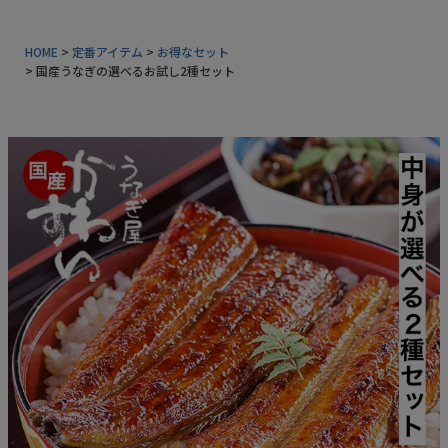
常温タイプ
HOME
定番アイテム
お得なセット
国産うなぎの選べるお試し2種セット
ギフトセット
同梱におすすめ
タレ・山椒
業務用商品
特典付きカタログ請求
ふるさと納税
地元和歌山の逸品
おすすめ海産物
インフォーメーション