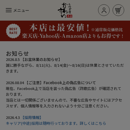
メニュー
お買い物カゴ
ログイン/新規登録
お知らせ
2026.8.5
【お盆休業のお知らせ】
誠に勝手ながら、8/11(火)、8/14(金)～8/16(日)は休業とさせていただ
カテゴリー
きます。
2026.08.04
【ご注意】Facebook上の偽広告について
現在、Facebook上で当店を装った偽広告（詐欺広告）が確認されて
人気のセット
おります。
当店とは一切関係ございませんので、不審な広告やサイトにはアクセ
長焼き
スせず、個人情報等を入力されないよう十分ご注意ください。
カットタイプ
2026.4.3
【採用情報】
キャリア(中途)採用は随時行っております。詳しくはこちら
きざみうなぎ