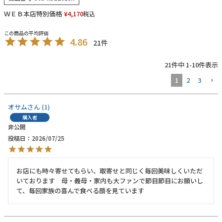
ＷＥＢ本店特別価格
¥
4,170
税込
お電話でのご注文・
お問い合わせはこちら
0120-59-2580
4.86
21
21
件中
1
-
10
件表示
受付時間 平日10:00～17:00
1
2
3
業務用卸売も行っております
オサム
1
購入者
非公開
投稿日
2026/07/25
お店にも時々寄せてもらい、取寄せと同じく毎回美味しくいただ
いております　母・義母・家内も大ファンで節目節目にお願いし
て、毎回家族の喜んで食べる顔を見ています　