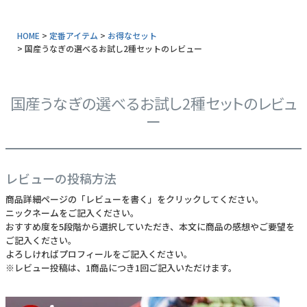
常温タイプ
HOME
定番アイテム
お得なセット
国産うなぎの選べるお試し2種セットのレビュー
ギフトセット
同梱におすすめ
国産うなぎの選べるお試し2種セットのレビュ
タレ・山椒
ー
業務用商品
特典付きカタログ請求
レビューの投稿方法
ふるさと納税
商品詳細ページの「レビューを書く」をクリックしてください。
ニックネームをご記入ください。
おすすめ度を5段階から選択していただき、本文に商品の感想やご要望を
地元和歌山の逸品
ご記入ください。
よろしければプロフィールをご記入ください。
おすすめ海産物
※レビュー投稿は、1商品につき1回ご記入いただけます。
インフォーメーション