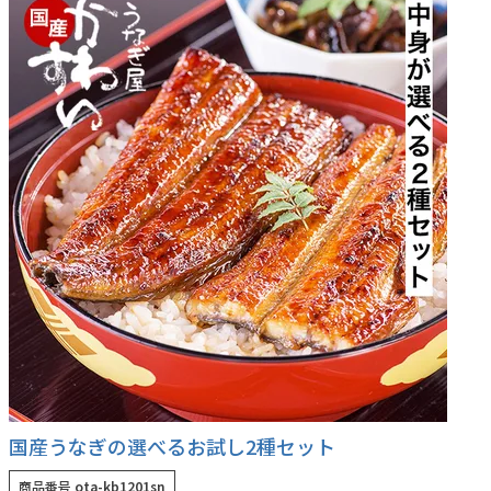
うなぎ屋かわすいについて
商品一覧
ご利用ガイド
採用について
かわすいブログ
飲食店
工場見学ツアー
産地検索
お問い合わせ
国産うなぎの選べるお試し2種セット
商品番号
ota-kb1201sn