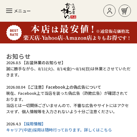
メニュー
お買い物カゴ
ログイン/新規登録
お知らせ
2026.8.5
【お盆休業のお知らせ】
誠に勝手ながら、8/11(火)、8/14(金)～8/16(日)は休業とさせていただ
カテゴリー
きます。
2026.08.04
【ご注意】Facebook上の偽広告について
現在、Facebook上で当店を装った偽広告（詐欺広告）が確認されて
人気のセット
おります。
当店とは一切関係ございませんので、不審な広告やサイトにはアクセ
長焼き
スせず、個人情報等を入力されないよう十分ご注意ください。
カットタイプ
2026.4.3
【採用情報】
キャリア(中途)採用は随時行っております。詳しくはこちら
きざみうなぎ