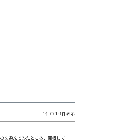
1
件中
1
-
1
件表示
のを選んでみたところ、開梱して