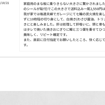
/10/21
家庭用のまな板に乗りきらない大きさに驚かされました
のシールが貼付)でこの大きさで送料込み一尾2,550円
我が家では毎週夫婦でガレージにて七輪の炭火焼を楽
ずに10枚程の切り身にして、白焼き(わさび醤油、トリ
きにと楽しみました。肝は処理して肝吸いに、頭と骨
はタレで焼いた焼きおにぎりに鰻と三つ葉を乗せてひ
美味しく、リピート確定です。

また、直前に日付指定でお願いしたところ、快く応じ
す。