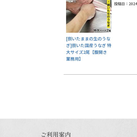
投稿日
2024
ご利用ガイド
採用について
かわすいブログ
[捌いたままの生のうな
飲食店
ぎ]捌いた国産うなぎ 特
大サイズ2尾【腹開き
工場見学ツアー
業務用】
産地検索
お問い合わせ
お電話でのご注文・
お問い合わせはこちら
0120-59-2580
ご利用案内
受付時間 平日10:00～17:00