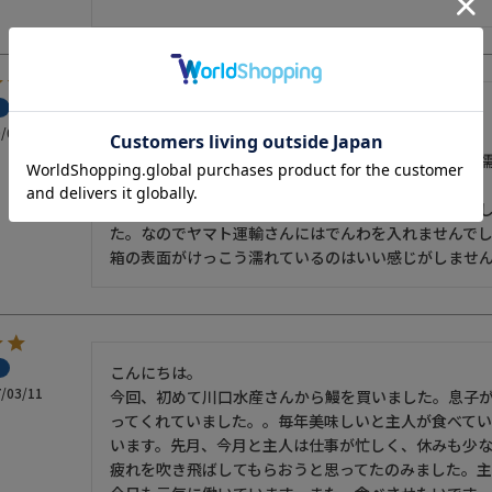
いつも美味しいうなぎをありがとうございます。

/07/14
今回も配達を楽しみにしていました。

クール便ですが段ボールの上は水がしみていて伝票も
のでくろねこさんに何も言いませんでした。

私は冷凍品が解けているのかと思いすぐに開けてみま
た。なのでヤマト運輸さんにはでんわを入れませんでし
箱の表面がけっこう濡れているのはいい感じがしませ
こんにちは。

/03/11
今回、初めて川口水産さんから鰻を買いました。息子
ってくれていました。。毎年美味しいと主人が食べてい
います。先月、今月と主人は仕事が忙しく、休みも少
疲れを吹き飛ばしてもらおうと思ってたのみました。主