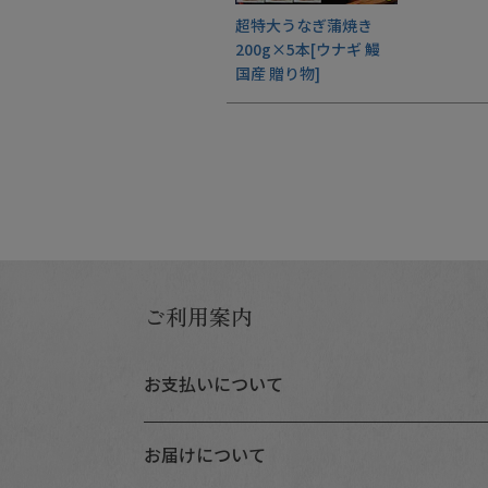
超特大うなぎ蒲焼き
200g×5本[ウナギ 鰻
国産 贈り物]
ご利用案内
Instagram
お支払いについて
お届けについて