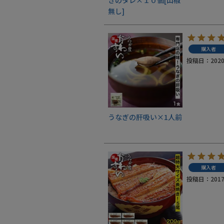
無し]
業務用卸売も行っております
購入者
投稿日
2020
うなぎの肝吸い×1人前
購入者
投稿日
2017