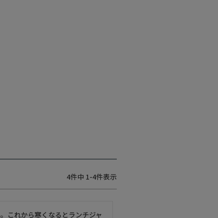
4
件中
1
-
4
件表示
丼。これから寒くなるとランチジャ