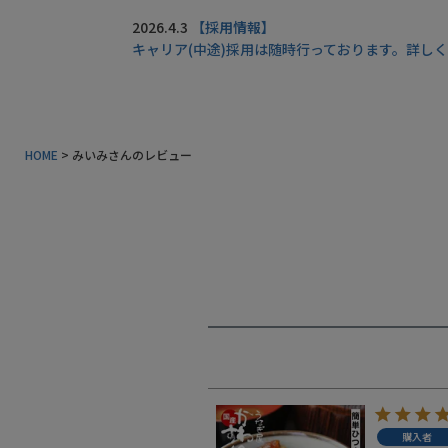
同梱におすすめ
2026.4.3
【採用情報】
キャリア(中途)採用は随時行っております。詳し
タレ・山椒
業務用商品
特典付きカタログ請求
HOME
みいみさんのレビュー
ふるさと納税
地元和歌山の逸品
おすすめ海産物
インフォーメーション
うなぎ屋かわすいについて
商品一覧
購入者