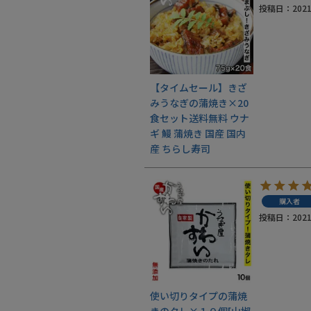
投稿日
2021
ご利用ガイド
採用について
かわすいブログ
【タイムセール】きざ
飲食店
みうなぎの蒲焼き×20
食セット送料無料 ウナ
工場見学ツアー
ギ 鰻 蒲焼き 国産 国内
産 ちらし寿司
産地検索
お問い合わせ
購入者
投稿日
2021
お電話でのご注文・
お問い合わせはこちら
0120-59-2580
使い切りタイプの蒲焼
受付時間 平日10:00～17:00
きのタレ×１０個[山椒