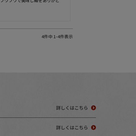
。フワフワで美味し鰻をありがと
4
件中
1
-
4
件表示
詳しくはこちら
詳しくはこちら