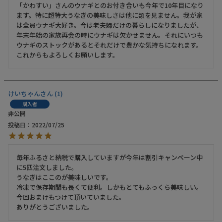
「かわすい」さんのウナギとのお付き合いも今年で10年目になり
ます。特に超特大うなぎの美味しさは他に類を見ません。我が家
は全員ウナギ大好き。今は老夫婦だけの暮らしになりましたが、
年末年始の家族再会の時にウナギは欠かせません。それにいつも
Instagram
ウナギのストックがあるとそれだけで豊かな気持ちになれます。
これからもよろしくお願いします。
けいちゃん
1
購入者
非公開
投稿日
2022/07/25
毎年ふるさと納税で購入していますが今年は割引キャンペーン中
に5匹注文しました。

うなぎはここのが美味しいです。

冷凍で保存期間も長くて便利。しかもとてもふっくら美味しい。

今回おまけもつけて頂いていました。

ありがとうございました。