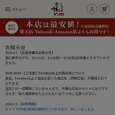
メニュー
お買い物カゴ
ログイン/新規登録
お知らせ
2026.8.5
【お盆休業のお知らせ】
誠に勝手ながら、8/11(火)、8/14(金)～8/16(日)は休業とさせていただ
カテゴリー
きます。
2026.08.04
【ご注意】Facebook上の偽広告について
現在、Facebook上で当店を装った偽広告（詐欺広告）が確認されて
人気のセット
おります。
当店とは一切関係ございませんので、不審な広告やサイトにはアクセ
長焼き
スせず、個人情報等を入力されないよう十分ご注意ください。
カットタイプ
2026.4.3
【採用情報】
キャリア(中途)採用は随時行っております。詳しくはこちら
きざみうなぎ