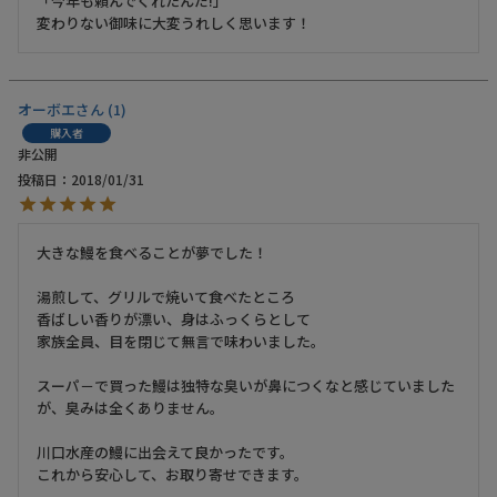
「今年も頼んでくれたんだ!」

変わりない御味に大変うれしく思います！
オーボエ
1
購入者
非公開
投稿日
2018/01/31
大きな鰻を食べることが夢でした！

湯煎して、グリルで焼いて食べたところ

香ばしい香りが漂い、身はふっくらとして

家族全員、目を閉じて無言で味わいました。

スーパ－で買った鰻は独特な臭いが鼻につくなと感じていました
が、臭みは全くありません。

川口水産の鰻に出会えて良かったです。

これから安心して、お取り寄せできます。
