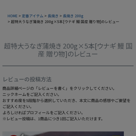
常温タイプ
HOME
定番アイテム
長焼き
長焼き 200g
超特大うなぎ蒲焼き 200g×5本[ウナギ 鰻 国産 贈り物]のレビュー
ギフトセット
同梱におすすめ
超特大うなぎ蒲焼き 200g×5本[ウナギ 鰻 国
タレ・山椒
産 贈り物]のレビュー
業務用商品
特典付きカタログ請求
レビューの投稿方法
ふるさと納税
商品詳細ページの「レビューを書く」をクリックしてください。
ニックネームをご記入ください。
おすすめ度を5段階から選択していただき、本文に商品の感想やご要望を
地元和歌山の逸品
ご記入ください。
よろしければプロフィールをご記入ください。
おすすめ海産物
※レビュー投稿は、1商品につき1回ご記入いただけます。
インフォーメーション