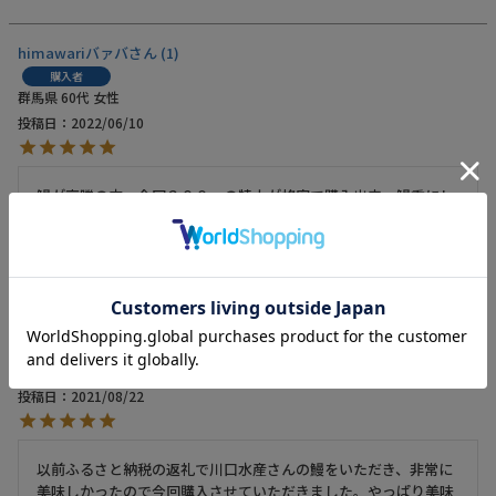
himawariバァバ
1
購入者
群馬県
60代
女性
投稿日
2022/06/10
鰻が高騰の中、今回２００ｇの特大が格安で購入出来、鰻重にし
て食べるのが楽しみです。

nob
2
購入者
大阪府
投稿日
2021/08/22
以前ふるさと納税の返礼で川口水産さんの鰻をいただき、非常に
美味しかったので今回購入させていただきました。やっぱり美味