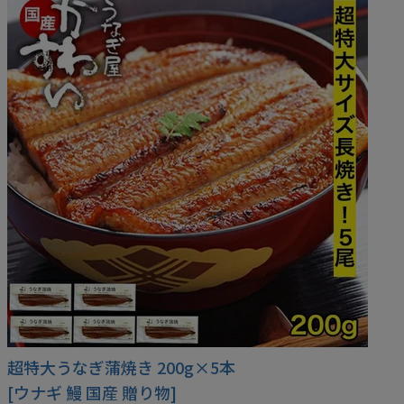
うなぎ屋かわすいについて
商品一覧
ご利用ガイド
採用について
かわすいブログ
飲食店
工場見学ツアー
産地検索
お問い合わせ
超特大うなぎ蒲焼き 200g×5本
[ウナギ 鰻 国産 贈り物]