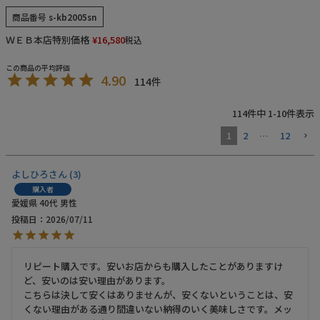
商品番号
s-kb2005sn
お電話でのご注文・
お問い合わせはこちら
ＷＥＢ本店特別価格
¥
16,580
税込
0120-59-2580
4.90
114
受付時間 平日10:00～17:00
114
件中
1
-
10
件表示
業務用卸売も行っております
1
2
…
12
よしひろ
3
購入者
愛媛県
40代
男性
投稿日
2026/07/11
リピート購入です。安いお店からも購入したことがありますけ
ど、安いのは安い理由があります。

こちらは決して安くはありませんが、安くないということは、安
くない理由がある通り間違いない納得のいく美味しさです。メッ