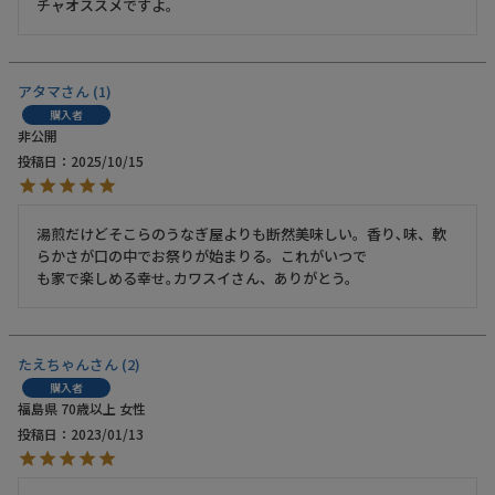
チャオススメですよ。
アタマ
1
購入者
非公開
投稿日
2025/10/15
湯煎だけどそこらのうなぎ屋よりも断然美味しい。香り､味、軟
らかさが口の中でお祭りが始まりる。これがいつで

も家で楽しめる幸せ｡カワスイさん、ありがとう。
たえちゃん
2
購入者
福島県
70歳以上
女性
投稿日
2023/01/13