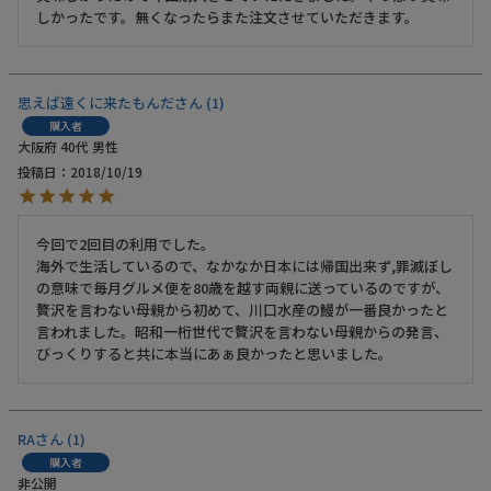
しかったです。無くなったらまた注文させていただきます。
思えば遠くに来たもんだ
1
購入者
大阪府
40代
男性
投稿日
2018/10/19
今回で2回目の利用でした。

海外で生活しているので、なかなか日本には帰国出来ず,罪滅ぼし
の意味で毎月グルメ便を80歳を越す両親に送っているのですが、
贅沢を言わない母親から初めて、川口水産の鰻が一番良かったと
言われました。昭和一桁世代で贅沢を言わない母親からの発言、
びっくりすると共に本当にあぁ良かったと思いました。
RA
1
購入者
非公開