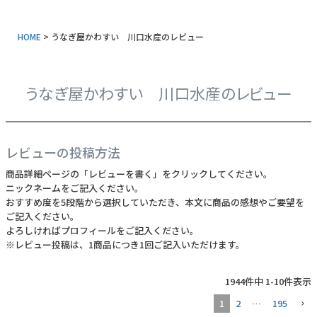
常温タイプ
HOME
うなぎ屋かわすい 川口水産のレビュー
ギフトセット
同梱におすすめ
うなぎ屋かわすい 川口水産のレビュー
タレ・山椒
業務用商品
レビューの投稿方法
商品詳細ページの「レビューを書く」をクリックしてください。
特典付きカタログ請求
ニックネームをご記入ください。
おすすめ度を5段階から選択していただき、本文に商品の感想やご要望を
ふるさと納税
ご記入ください。
よろしければプロフィールをご記入ください。
地元和歌山の逸品
※レビュー投稿は、1商品につき1回ご記入いただけます。
おすすめ海産物
1944
件中
1
-
10
件表示
1
2
…
195
インフォーメーション