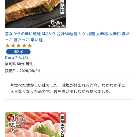
昔ながらの辛い紅鮭 6切入り 合計360g鮭 サケ 塩鮭 大辛塩 大辛口 ぼだ
っこ ぼたっこ 辛い鮭
購入者
Dora
5
福岡県
60代
男性
投稿日
2026/08/04
昔食べた懐かしい味でした。減塩が好まれる昨今、なかなか手に
入らなくなった品です。昔を思い出しながら食べました。