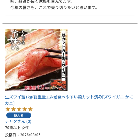
味、品質が良く家族も喜んでます。

今年の暑さも、これで乗り切りたいと思います。
お電話でのご注文・
お問い合わせはこちら
0120-59-2580
受付時間 平日10:00～17:00
業務用卸売も行っております
生ズワイ蟹1kg(総重量1.2kg)食べやすい殻カット済み[ズワイガニ かに
カニ]
購入者
チャタ
2
70歳以上
女性
投稿日
2026/08/05