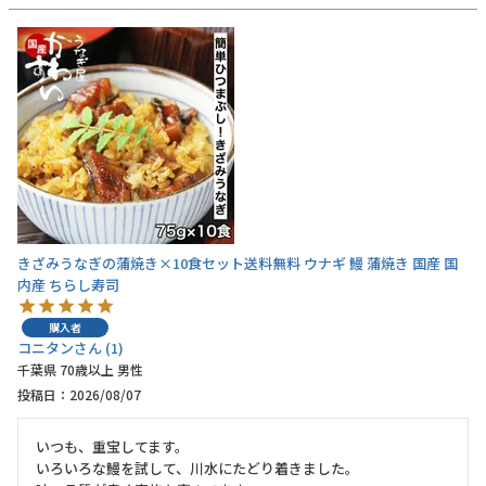
うなぎ屋かわすいについて
商品一覧
ご利用ガイド
採用について
かわすいブログ
きざみうなぎの蒲焼き×10食セット送料無料 ウナギ 鰻 蒲焼き 国産 国
内産 ちらし寿司
飲食店
購入者
工場見学ツアー
コニタン
1
千葉県
70歳以上
男性
産地検索
投稿日
2026/08/07
お問い合わせ
いつも、重宝してます。

いろいろな鰻を試して、川水にたどり着きました。
