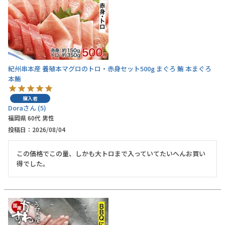
紀州串本産 養殖本マグロのトロ・赤身セット500g まぐろ 鮪 本まぐろ
本鮪
購入者
Dora
5
福岡県
60代
男性
投稿日
2026/08/04
この価格でこの量、しかも大トロまで入っていてたいへんお買い
得でした。