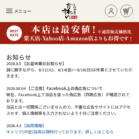
メニュー
お買い物カゴ
ログイン/新規登録
お知らせ
2026.8.5
【お盆休業のお知らせ】
誠に勝手ながら、8/11(火)、8/14(金)～8/16(日)は休業とさせていただ
カテゴリー
きます。
2026.08.04
【ご注意】Facebook上の偽広告について
現在、Facebook上で当店を装った偽広告（詐欺広告）が確認されて
人気のセット
おります。
当店とは一切関係ございませんので、不審な広告やサイトにはアクセ
長焼き
スせず、個人情報等を入力されないよう十分ご注意ください。
カットタイプ
2026.4.3
【採用情報】
キャリア(中途)採用は随時行っております。詳しくはこちら
きざみうなぎ