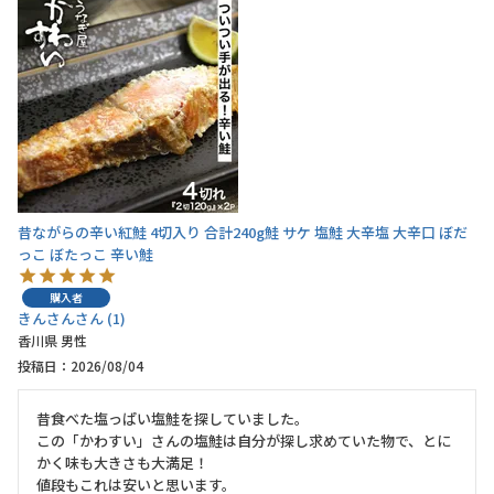
昔ながらの辛い紅鮭 4切入り 合計240g鮭 サケ 塩鮭 大辛塩 大辛口 ぼだ
っこ ぼたっこ 辛い鮭
購入者
きんさん
1
香川県
男性
投稿日
2026/08/04
昔食べた塩っぱい塩鮭を探していました。

この「かわすい」さんの塩鮭は自分が探し求めていた物で、とに
かく味も大きさも大満足！

値段もこれは安いと思います。