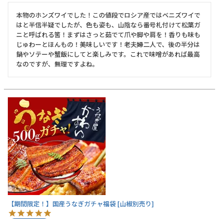
本物のホンズワイでした！この値段でロシア産ではベニズワイで
はと半信半疑でしたが、色も姿も、山陰なら番号札付けて松葉ガ
ニと呼ばれる筈！まずはさっと茹でて爪や脚や肩を！香りも味も
じゅわーとほんもの！美味しいです！老夫婦二人で、後の半分は
鍋やソテーや蟹飯にしてと楽しみです。これで味噌があれば最高
なのですが、無理ですよね。
【期間限定！】国産うなぎガチャ福袋 [山椒別売り]