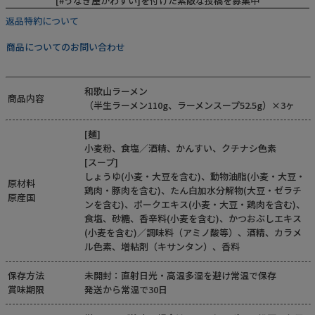
[#うなぎ屋かわすい]を付けた素敵な投稿を募集中
返品特約について
商品についてのお問い合わせ
和歌山ラーメン
商品内容
（半生ラーメン110g、ラーメンスープ52.5g）×3ヶ
[麺]
小麦粉、食塩／酒精、かんすい、クチナシ色素
[スープ]
しょうゆ(小麦・大豆を含む)、動物油脂(小麦・大豆・
原材料
鶏肉・豚肉を含む)、たん白加水分解物(大豆・ゼラチ
原産国
ンを含む)、ポークエキス(小麦・大豆・鶏肉を含む)、
食塩、砂糖、香辛料(小麦を含む)、かつおぶしエキス
(小麦を含む)／調味料（アミノ酸等）、酒精、カラメ
ル色素、増粘剤（キサンタン）、香料
保存方法
未開封：直射日光・高温多湿を避け常温で保存
賞味期限
発送から常温で30日