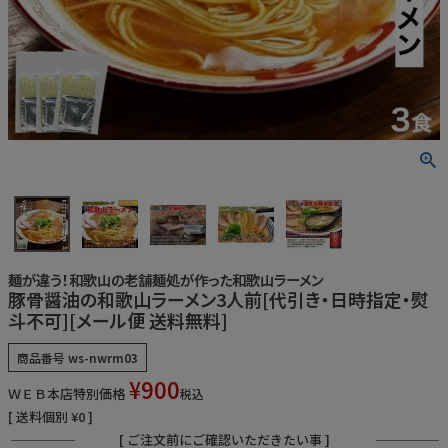
うなぎ屋かわすいについて
商品一覧
ご利用ガイド
採用について
かわすいブログ
飲食店
麺が違う！和歌山の老舗麺処が作った和歌山ラーメン
豚骨醤油の和歌山ラーメン3人前[代引き・日時指定・熨
工場見学ツアー
斗不可][メール便 送料無料]
産地検索
商品番号
ws-nwrm03
¥
900
ＷＥＢ本店特別価格
税込
お問い合わせ
送料個別
¥
0
[ ご注文前にご確認いただきたい事 ]