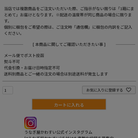
当店では複数商品をご注文いただいた際、ご指示がない限りは「1箱にま
とめて」お届けとなります。※配送の温度帯が同じ商品の場合に限りま
お電話でのご注文・
お問い合わせはこちら
す。
0120-59-2580
個別に梱包をご希望の際は、ご注文時「通信欄」に梱包の内訳をご記入
ください。
受付時間 平日10:00～17:00
[ 本商品に関してご確認いただきたい事 ]
業務用卸売も行っております
メール便でポスト投函
熨斗不可
代金引換・お届け日時指定不可
送料別商品とご一緒の注文の場合は別途送料が発生します
お気に入りに登録する
カートに入れる
うなぎ屋かわすい公式インスタグラム