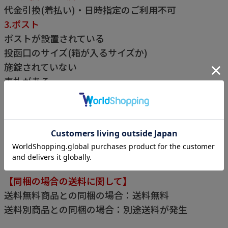
代金引換(着払い)・日時指定のご利用不可
3.ポスト
ポストが設置されている
投函口のサイズ(箱が入るサイズか)
施錠されていない
表札がある
※表札がない場合、配送業者が投函できません。
【他の商品とご一緒にご注文の場合】
ご指示がない限り他の商品と一緒に同梱してお届けで
す。(産直品を除く)
【同梱の場合の送料に関して】
送料無料商品との同梱の場合：送料無料
送料別商品との同梱の場合：別途送料が発生