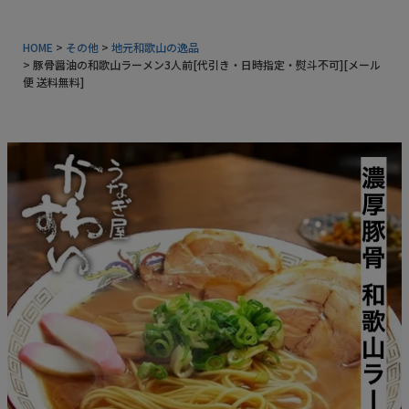
常温タイプ
HOME
その他
地元和歌山の逸品
豚骨醤油の和歌山ラーメン3人前[代引き・日時指定・熨斗不可][メール
ギフトセット
便 送料無料]
同梱におすすめ
タレ・山椒
業務用商品
特典付きカタログ請求
ふるさと納税
地元和歌山の逸品
おすすめ海産物
インフォーメーション