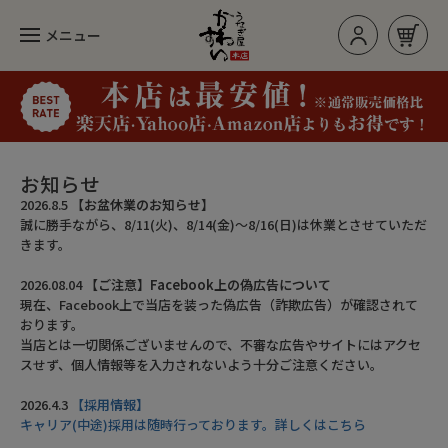
メニュー
お買い物カゴ
ログイン/新規登録
お知らせ
2026.8.5
【お盆休業のお知らせ】
誠に勝手ながら、8/11(火)、8/14(金)～8/16(日)は休業とさせていただ
カテゴリー
きます。
2026.08.04
【ご注意】Facebook上の偽広告について
現在、Facebook上で当店を装った偽広告（詐欺広告）が確認されて
人気のセット
おります。
当店とは一切関係ございませんので、不審な広告やサイトにはアクセ
長焼き
スせず、個人情報等を入力されないよう十分ご注意ください。
カットタイプ
2026.4.3
【採用情報】
キャリア(中途)採用は随時行っております。詳しくはこちら
きざみうなぎ