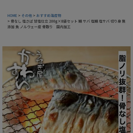
常温タイプ
HOME
その他
おすすめ海産物
骨なし 塩さば 甘塩仕立 200g×8袋セット 鯖 サバ 塩鯖 塩サバ 切り身 無
ギフトセット
添加 魚 ノルウェー産 骨取り 国内加工
同梱におすすめ
タレ・山椒
業務用商品
特典付きカタログ請求
ふるさと納税
地元和歌山の逸品
おすすめ海産物
インフォーメーション