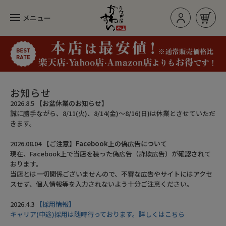
メニュー
お買い物カゴ
ログイン/新規登録
お知らせ
2026.8.5
【お盆休業のお知らせ】
誠に勝手ながら、8/11(火)、8/14(金)～8/16(日)は休業とさせていただ
カテゴリー
きます。
2026.08.04
【ご注意】Facebook上の偽広告について
現在、Facebook上で当店を装った偽広告（詐欺広告）が確認されて
人気のセット
おります。
当店とは一切関係ございませんので、不審な広告やサイトにはアクセ
長焼き
スせず、個人情報等を入力されないよう十分ご注意ください。
カットタイプ
2026.4.3
【採用情報】
キャリア(中途)採用は随時行っております。詳しくはこちら
きざみうなぎ