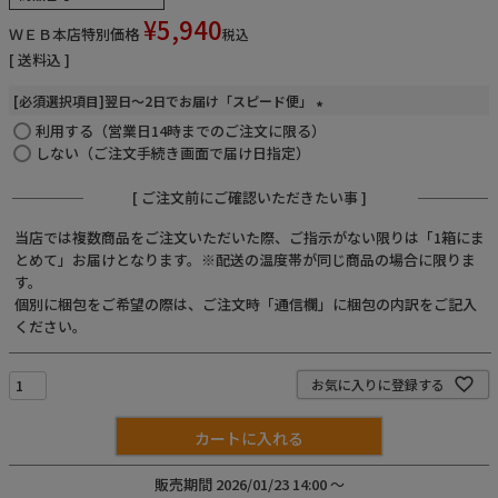
¥
5,940
ＷＥＢ本店特別価格
税込
お電話でのご注文・
お問い合わせはこちら
送料込
0120-59-2580
[必須選択項目]翌日～2日でお届け「スピード便」
利用する（営業日14時までのご注文に限る）
(
受付時間 平日10:00～17:00
必
しない（ご注文手続き画面で届け日指定）
須
)
業務用卸売も行っております
[ ご注文前にご確認いただきたい事 ]
当店では複数商品をご注文いただいた際、ご指示がない限りは「1箱にま
とめて」お届けとなります。※配送の温度帯が同じ商品の場合に限りま
す。
個別に梱包をご希望の際は、ご注文時「通信欄」に梱包の内訳をご記入
ください。
お気に入りに登録する
カートに入れる
販売期間
2026/01/23 14:00
〜