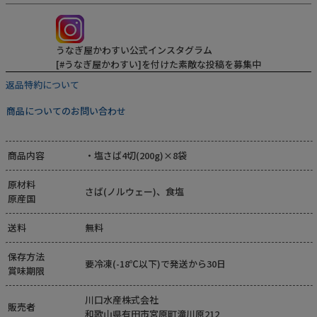
うなぎ屋かわすい公式インスタグラム
[#うなぎ屋かわすい]を付けた素敵な投稿を募集中
返品特約について
商品についてのお問い合わせ
商品内容
・塩さば4切(200g)×8袋
原材料
さば(ノルウェー)、食塩
原産国
送料
無料
保存方法
要冷凍(-18℃以下)で発送から30日
賞味期限
川口水産株式会社
販売者
和歌山県有田市宮原町滝川原212