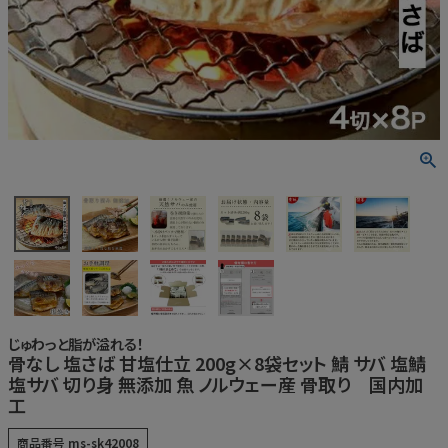
うなぎ屋かわすいについて
商品一覧
ご利用ガイド
採用について
かわすいブログ
飲食店
工場見学ツアー
じゅわっと脂が溢れる！
産地検索
骨なし 塩さば 甘塩仕立 200g×8袋セット 鯖 サバ 塩鯖
塩サバ 切り身 無添加 魚 ノルウェー産 骨取り 国内加
お問い合わせ
工
商品番号
ms-sk42008