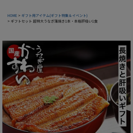
常温タイプ
HOME
ギフト用アイテム(ギフト特集＆イベント)
ギフトセット 超特大うなぎ蒲焼き1本・本格肝吸い1食
ギフトセット
同梱におすすめ
タレ・山椒
業務用商品
特典付きカタログ請求
ふるさと納税
地元和歌山の逸品
おすすめ海産物
インフォーメーション