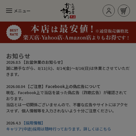
メニュー
お買い物カゴ
ログイン/新規登録
お知らせ
2026.8.5
【お盆休業のお知らせ】
誠に勝手ながら、8/11(火)、8/14(金)～8/16(日)は休業とさせていただ
カテゴリー
きます。
2026.08.04
【ご注意】Facebook上の偽広告について
現在、Facebook上で当店を装った偽広告（詐欺広告）が確認されて
人気のセット
おります。
当店とは一切関係ございませんので、不審な広告やサイトにはアクセ
長焼き
スせず、個人情報等を入力されないよう十分ご注意ください。
カットタイプ
2026.4.3
【採用情報】
キャリア(中途)採用は随時行っております。詳しくはこちら
きざみうなぎ