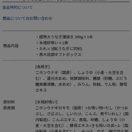
返品特約について
商品についてのお問い合わせ
Instagram
・超特大うなぎ蒲焼き 200g×1本
・本格肝吸い×1食
商品内容
・たれ×2個(うなぎに同封)
・黒木目調ギフトボックス
[長焼き]
二ホンウナギ（国産）、しょうゆ（小麦・大豆を含
む）、還元水あめ、発酵調味料、糖類（砂糖、ぶどう
糖果糖液糖、水あめ）、みりん、粉飴、でん粉、酵母
エキス
原材料
[本格肝吸い]
原産国
二ホンウナギのキモ（国産）<お吸い物>だし（かつお
ぶし、さばぶし、しいたけ、こんぶ、煮干いわし）(国
内製造)、こんぶエキス、食塩、砂糖、しょうゆ（小
麦・大豆を含む）、酵母エキス<きも吸いの具>ふ〔国
内製造（小麦を含む）〕、みつば、ゆず、/酸化防止剤