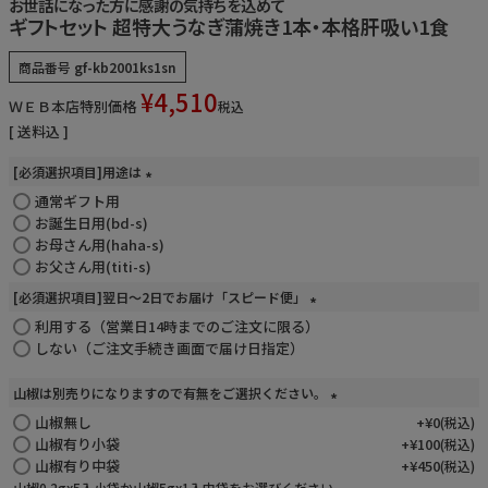
お世話になった方に感謝の気持ちを込めて
ギフトセット 超特大うなぎ蒲焼き1本・本格肝吸い1食
お電話でのご注文・
お問い合わせはこちら
商品番号
gf-kb2001ks1sn
0120-59-2580
¥
4,510
ＷＥＢ本店特別価格
税込
送料込
受付時間 平日10:00～17:00
[必須選択項目]用途は
業務用卸売も行っております
通常ギフト用
(
必
お誕生日用(bd-s)
須
お母さん用(haha-s)
)
お父さん用(titi-s)
[必須選択項目]翌日～2日でお届け「スピード便」
利用する（営業日14時までのご注文に限る）
(
必
しない（ご注文手続き画面で届け日指定）
須
)
山椒は別売りになりますので有無をご選択ください。
山椒無し
(
+
¥
0
税込
必
山椒有り小袋
+
¥
100
税込
須
山椒有り中袋
+
¥
450
税込
)
山椒0.2gx5入小袋か山椒5gx1入中袋をお選びください。