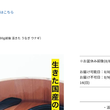
くはこちら
00g前後 活きた うなぎ ウナギ）
※お盆休み前後(8/
お届け可能日：8/8(土
お届け不可日：8/9(日
16(日)
・活