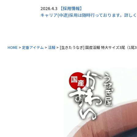
同梱におすすめ
2026.4.3
【採用情報】
キャリア(中途)採用は随時行っております。詳し
タレ・山椒
業務用商品
特典付きカタログ請求
HOME
定番アイテム
活鰻
[生きたうなぎ] 国産活鰻 特大サイズ3尾（1尾3
ふるさと納税
地元和歌山の逸品
おすすめ海産物
インフォーメーション
うなぎ屋かわすいについて
商品一覧