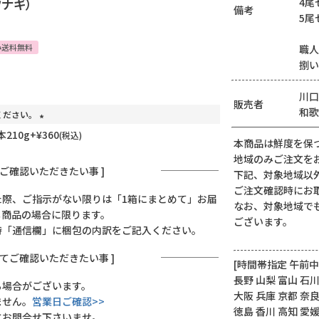
ウナギ）
4尾
備考
5尾
み送料無料
職人
捌い
川口
販売者
和歌
ください。
(
210g
+
¥
360
税込
本商品は鮮度を保
必
地域のみご注文を
須
にご確認いただきたい事 ]
下記、対象地域以
)
ご注文確認時にお
た際、ご指示がない限りは「1箱にまとめて」お届
なお、対象地域で
じ商品の場合に限ります。
ございます。
時「通信欄」に梱包の内訳をご記入ください。
してご確認いただきたい事 ]
[時間帯指定 午前中
長野 山梨 富山 石川
る場合がございます。
大阪 兵庫 京都 奈良
ません。
営業日ご確認>>
徳島 香川 高知 愛
にお問合せ下さいませ。