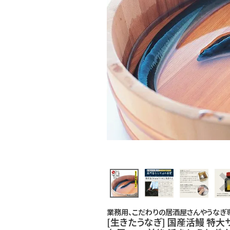
ご利用ガイド
採用について
かわすいブログ
飲食店
工場見学ツアー
産地検索
お問い合わせ
お電話でのご注文・
お問い合わせはこちら
0120-59-2580
業務用、こだわりの居酒屋さんやうなぎ
[生きたうなぎ] 国産活鰻 特大
受付時間 平日10:00～17:00