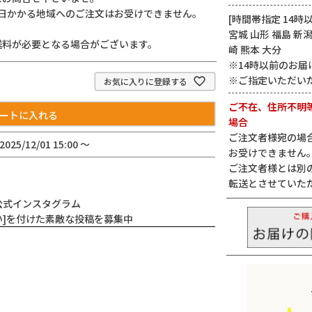
日かかる地域へのご注文はお受けできません。
[時間帯指定 14時以
宮城 山形 福島 新潟
送料が必要となる場合がございます。
崎 熊本 大分
※14時以前のお届
※ご指定いただい
お気に入りに登録する
ご不在、住所不明
ートに入れる
場合
ご注文者様宛の場
2025/12/01 15:00
〜
お受けできません
ご注文者様とは別
転送とさせていた
公式インスタグラム
い]を付けた素敵な投稿を募集中