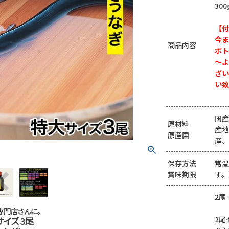
30
【付
今ま
商品内容
ボト
～よ
ざい
い致
国産
原材料
産地
原産国
産、
保存方法
常温
賞味期限
す。
2尾
専門店さんに。
2尾
サイズ3尾