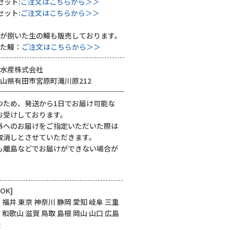
セット:
ご注文はこちらから＞＞
セット:
ご注文はこちらから＞＞
が捌いた生の鰻も販売しております。
た鰻：
ご注文はこちらから＞＞
水産株式会社
山県有田市宮原町滝川原212
つため、発送から1日でお届け可能な
お受けしております。
外へのお届けをご指定いただいた際は
取消しとさせていただきます。
も離島などでお届けができない場合が
OK]
 福井 東京 神奈川 静岡 愛知 岐阜 三重
 和歌山 滋賀 鳥取 島根 岡山 山口 広島
媛