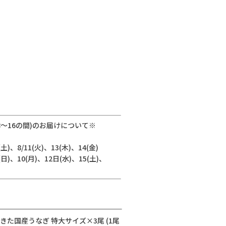
8～16の間)のお届けについて※
)、8/11(火)、13(木)、14(金)
)、10(月)、12日(水)、15(土)、
きた国産うなぎ 特大サイズ×3尾 (1尾