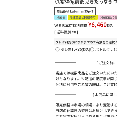
（1尾300g前後 活きた うなぎ 
業務用卸売も行っております
商品番号
katuman35p-3
冷蔵便
冷凍商品と同梱不可
冷蔵商品の
¥
6,460
ＷＥＢ本店特別価格
税込
送料個別
¥
0
タレは別売りになりますので有無をご選択
タレ無し
+
¥
0
ボトルタレ1本
税込
[ ご注文前
当店では複数商品をご注文いただい
けとなります。※配送の温度帯が同
個別に梱包をご希望の際は、ご注文
[ 本商品に関
販売価格は市場の相場により変動す
当店の休業日の翌日はお届けはでき
ご希望のお届け日がある場合は事前