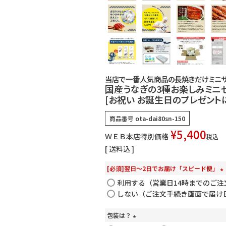
業務用卸売も行っております
当店で一番人気商品の長焼きだけミニサ
国産うなぎの3種お楽しみミニ
[お祝い お誕生日のプレゼントに
商品番号
ota-dai80sn-150
¥
5,400
ＷＥＢ本店特別価格
税込
送料込
[必須]翌日～2日でお届け「スピード便」
(
利用する（営業日14時までのご注
必
しない（ご注文手続き画面で届け
須
)
包装は？