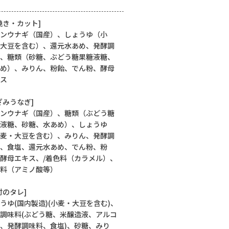
焼き・カット]
ンウナギ（国産）、しょうゆ（小
大豆を含む）、還元水あめ、発酵調
、糖類（砂糖、ぶどう糖果糖液糖、
め）、みりん、粉飴、でん粉、酵母
ス
ざみうなぎ]
ンウナギ（国産）、糖類（ぶどう糖
液糖、砂糖、水あめ）、しょうゆ
麦・大豆を含む）、みりん、発酵調
、食塩、還元水あめ、でん粉、粉
酵母エキス、/着色料（カラメル）、
料（アミノ酸等）
付のタレ]
うゆ(国内製造)(小麦・大豆を含む)、
調味料(ぶどう糖、米醸造液、アルコ
、発酵調味料、食塩)、砂糖、みり