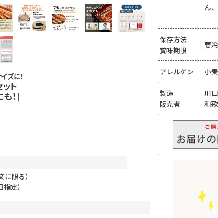
ん、
保存方法
要冷
賞味期限
アレルゲン
小麦
イズに！
セット
製造
川口
も！]
販売者
和歌
文に限る）
日指定）