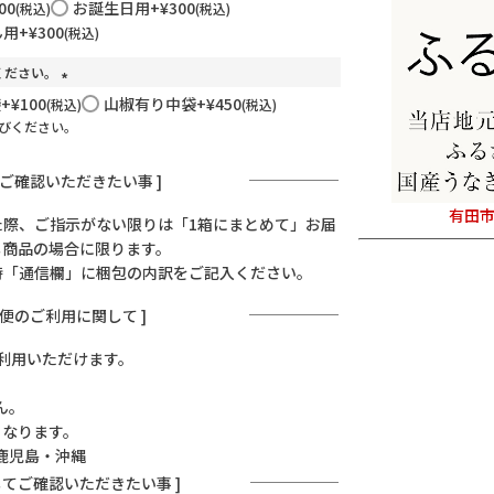
00
お誕生日用
+
¥
300
税込
税込
ん用
+
¥
300
税込
ください。
(
袋
+
¥
100
山椒有り中袋
+
¥
450
税込
税込
必
選びください。
須
)
にご確認いただきたい事 ]
有田市
た際、ご指示がない限りは「1箱にまとめて」お届
じ商品の場合に限ります。
時「通信欄」に梱包の内訳をご記入ください。
ド便のご利用に関して ]
利用いただけます。
ん。
となります。
鹿児島・沖縄
してご確認いただきたい事 ]