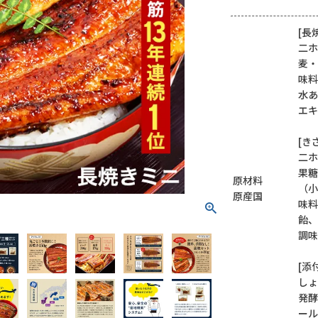
[長
二ホ
麦・
味料
水あ
エキ
[き
二ホ
果糖
原材料
（小
原産国
味料
飴、
調味
[添
しょ
発酵
ール