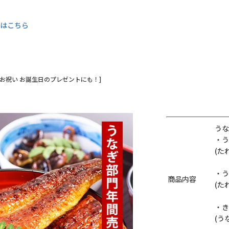
くはこちら
お祝い お誕生日のプレゼントにも！]
うな
・う
(た
・う
商品内容
(た
・き
(う