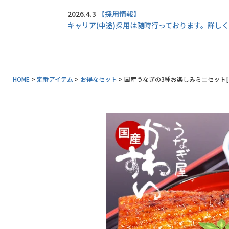
同梱におすすめ
2026.4.3
【採用情報】
キャリア(中途)採用は随時行っております。詳し
タレ・山椒
業務用商品
特典付きカタログ請求
HOME
定番アイテム
お得なセット
国産うなぎの3種お楽しみミニセット[
ふるさと納税
地元和歌山の逸品
おすすめ海産物
インフォーメーション
うなぎ屋かわすいについて
商品一覧