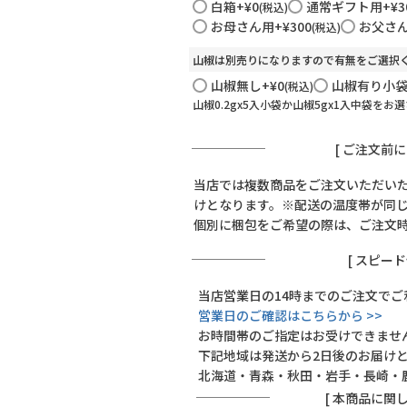
(
白箱
+
¥
0
通常ギフト用
+
¥
3
税込
必
お母さん用
+
¥
300
お父さ
税込
須
)
山椒は別売りになりますので有無をご選択
山椒無し
+
¥
0
山椒有り小
税込
山椒0.2gx5入小袋か山椒5gx1入中袋をお
[ ご注文前
当店では複数商品をご注文いただい
けとなります。※配送の温度帯が同
個別に梱包をご希望の際は、ご注文
[ スピー
当店営業日の14時までのご注文でご
Instagram
営業日のご確認はこちらから >>
お時間帯のご指定はお受けできませ
下記地域は発送から2日後のお届け
北海道・青森・秋田・岩手・長崎・
[ 本商品に関