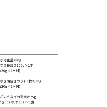
ぎ総重量280g
なぎ長焼き150g×1本
れ20g×2ヶ付)
なぎ蒲焼きカット2枚で80g
れ20g×2ヶ付)
ざみうなぎの蒲焼き75g
なぎ50g/たれ25g)×1食