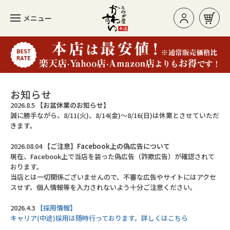
メニュー
お買い物カゴ
ログイン/新規登録
お知らせ
2026.8.5
【お盆休業のお知らせ】
誠に勝手ながら、8/11(火)、8/14(金)～8/16(日)は休業とさせていただ
カテゴリー
きます。
2026.08.04
【ご注意】Facebook上の偽広告について
現在、Facebook上で当店を装った偽広告（詐欺広告）が確認されて
人気のセット
おります。
当店とは一切関係ございませんので、不審な広告やサイトにはアクセ
長焼き
スせず、個人情報等を入力されないよう十分ご注意ください。
カットタイプ
2026.4.3
【採用情報】
キャリア(中途)採用は随時行っております。詳しくはこちら
きざみうなぎ