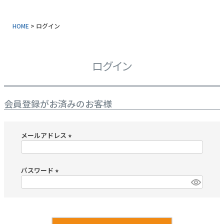
常温タイプ
HOME
ログイン
ギフトセット
同梱におすすめ
ログイン
タレ・山椒
業務用商品
会員登録がお済みのお客様
特典付きカタログ請求
メールアドレス
ふるさと納税
(
必
地元和歌山の逸品
須
パスワード
)
(
おすすめ海産物
必
須
)
インフォーメーション