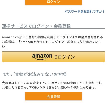
ログイン
パスワードをお忘れですか？
うなぎ屋かわすいについて
商品一覧
連携サービスでログイン・会員登録
ご利用ガイド
Amazon.co.jpにご登録の情報を利用してログインまたは会員登録される
お客様は、「Amazonアカウントでログイン」ボタンよりお進みくださ
採用について
い。
かわすいブログ
飲食店
まだご登録がお済みでないお客様
工場見学ツアー
会員登録をしていただきますと、二度目のお買い物時にとても便利です。
産地検索
お気に入り商品をご登録いただけるなどお買い物が便利になります。
お問い合わせ
会員登録