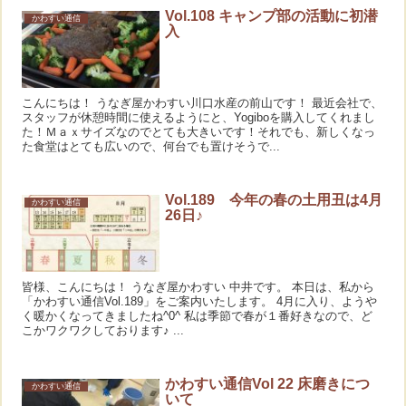
Vol.108 キャンプ部の活動に初潜
かわすい通信
入
こんにちは！ うなぎ屋かわすい川口水産の前山です！ 最近会社で、
スタッフが休憩時間に使えるようにと、Yogiboを購入してくれまし
た！Ｍａｘサイズなのでとても大きいです！それでも、新しくなっ
た食堂はとても広いので、何台でも置けそうで...
Vol.189 今年の春の土用丑は4月
かわすい通信
26日♪
皆様、こんにちは！ うなぎ屋かわすい 中井です。 本日は、私から
「かわすい通信Vol.189」をご案内いたします。 4月に入り、ようや
く暖かくなってきましたね^0^ 私は季節で春が１番好きなので、ど
こかワクワクしております♪ ...
かわすい通信Vol 22 床磨きにつ
かわすい通信
いて